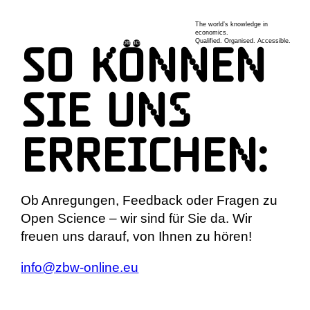
Zum
The world’s knowledge in
Inhalt
economics.
Qualified. Organised. Accessible.
So können
springen
Sie uns
erreichen:
Ob Anregungen, Feedback oder Fragen zu
Open Science – wir sind für Sie da. Wir
freuen uns darauf, von Ihnen zu hören!
info@zbw-online.eu